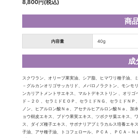
8,800円(税込)
商
内容量
40g
成
スクワラン、オリーブ果実油、シア脂、ヒマワリ種子油、ミ
－グルカンオリゴサッカリド、メバロノラクトン、モンモ
ンカリアトメントサエキス、マルトデキストリン 、オリゴ
ド－２０ 、セラミドＥＯＰ、セラミドＮＧ、セラミドＮＰ
ノン、ヒアルロン酸Ｎａ、アセチルヒアルロン酸Ｎａ、加水
ョウ樹皮エキス、ブドウ果実エキス、ツボクサ葉エキス、
ス、ダイズ種子エキス、サポナリアプミラカルス培養エキ
子油、アサ種子油、トコフェロール、ＰＣＡ 、ＰＣＡ－Ｎ