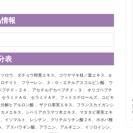
品情報
分表
ツロウ、ダチョウ卵黄エキス、コウヤマキ枝／葉エキス、α
リロナイト、フラーレン、３－Ｏ－エチルアスコルビン酸、ウ
ペプチド－２４ 、アセチルデカペプチド－３ 、オリゴペプチ
、セラミドＡＧ、セラミドＡＰ、フィトステロールズ、ユビキ
分解ヒアルロン酸 、ザクロ果実エキス、フランスカイガンシ
ワカメエキス、シベリアカラマツ木エキス、マタタビ果実エキ
ス、イソマルト、レシチン、グリチルリチン酸２Ｋ、ホホバ種
ａ、アスパラギン酸、アラニン、アルギニン、イソロイシン、