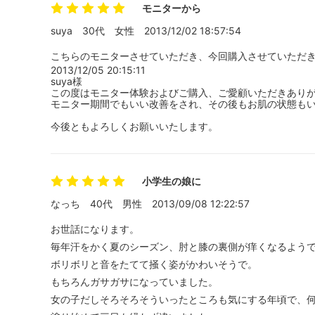
モニターから
suya
30代
女性
2013/12/02 18:57:54
こちらのモニターさせていただき、今回購入させていただ
2013/12/05 20:15:11
suya様
この度はモニター体験およびご購入、ご愛顧いただきあり
モニター期間でもいい改善をされ、その後もお肌の状態も
今後ともよろしくお願いいたします。
小学生の娘に
なっち
40代
男性
2013/09/08 12:22:57
お世話になります。
毎年汗をかく夏のシーズン、肘と膝の裏側が痒くなるよう
ボリボリと音をたてて掻く姿がかわいそうで。
もちろんガサガサになっていました。
女の子だしそろそろそういったところも気にする年頃で、