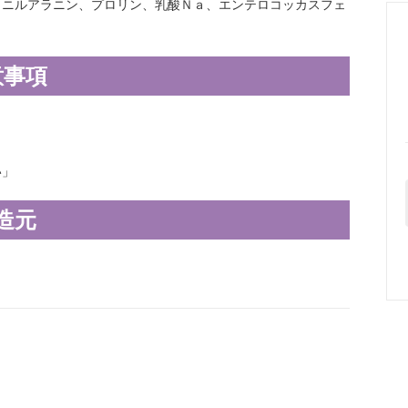
ェニルアラニン、プロリン、乳酸Ｎａ、エンテロコッカスフェ
意事項
い」
造元